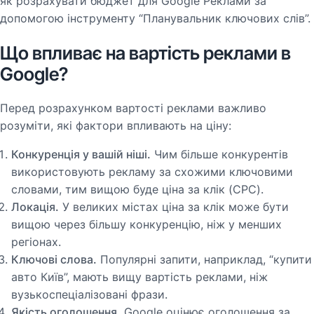
як розрахувати бюджет для Google Реклами за
допомогою інструменту “Планувальник ключових слів”.
Що впливає на вартість реклами в
Google?
Перед розрахунком вартості реклами важливо
розуміти, які фактори впливають на ціну:
Конкуренція у вашій ніші.
Чим більше конкурентів
використовують рекламу за схожими ключовими
словами, тим вищою буде ціна за клік (CPC).
Локація.
У великих містах ціна за клік може бути
вищою через більшу конкуренцію, ніж у менших
регіонах.
Ключові слова.
Популярні запити, наприклад, “купити
авто Київ”, мають вищу вартість реклами, ніж
вузькоспеціалізовані фрази.
Якість оголошення.
Google оцінює оголошення за