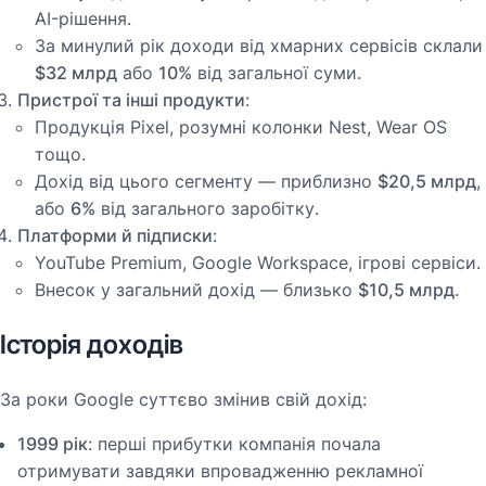
AI-рішення.
За минулий рік доходи від хмарних сервісів склали
$32 млрд
або
10%
від загальної суми​.
Пристрої та інші продукти
:
Продукція Pixel, розумні колонки Nest, Wear OS
тощо.
Дохід від цього сегменту — приблизно
$20,5 млрд
,
або
6%
від загального заробітку​.
Платформи й підписки
:
YouTube Premium, Google Workspace, ігрові сервіси.
Внесок у загальний дохід — близько
$10,5 млрд
​.
Історія доходів
За роки Google суттєво змінив свій дохід:
1999 рік
: перші прибутки компанія почала
отримувати завдяки впровадженню рекламної